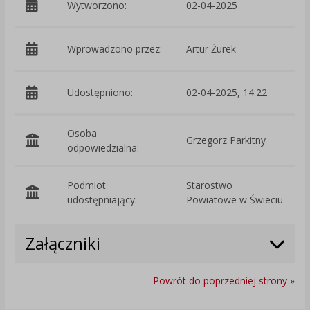
Wytworzono:
02-04-2025
p
Wprowadzono przez:
Artur Żurek
Udostępniono:
02-04-2025, 14:22
Osoba
Grzegorz Parkitny
odpowiedzialna:
Podmiot
Starostwo
O
udostępniający:
Powiatowe w Świeciu
Załączniki
Powrót do poprzedniej strony »