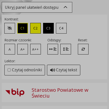
Ukryj panel ułatwień dostępu
Kontrast:
C1
C2
C3
C4
Zmień kontrast na domyślny
Rozmiar czcionki:
Odstępy:
Reset:
A
A+
A++
Zmień odstęp między literami
Zmień interlinię i margines
Przywróć ustawi
Lektor:
Czytaj odnośniki
Czytaj tekst
Starostwo Powiatowe w
Świeciu