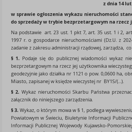
z dnia 14 lu
w sprawie ogłoszenia wykazu nieruchomości stan
do sprzedaży w trybie bezprzetargowym na rzecz 
Na podstawie art. 23 ust. 1 pkt 7, art. 35 ust. 1 i 2, a
1997 r. o gospodarce nieruchomościami (Dz.U. z 2024
zadanie z zakresu administracji rządowej, zarządza, co
§ 1.
Podaje się do publicznej wiadomości wykaz ni
bezprzetargowym na rzecz jej użytkownika wieczyste
geodezyjnie jako działka nr 1121 o pow. 0,0600 ha, 
Miasto, zapisanej w księdze wieczystej nr BY1S/(…).
§ 2.
Wykaz nieruchomości Skarbu Państwa przeznacz
załącznik do niniejszego zarządzenia.
§ 3.
Wykaz, o którym mowa w § 1, podlega wywieszeniu 
Powiatowym w Świeciu, Biuletynie Informacji Publicz
Informacji Publicznej Wojewody Kujawsko-Pomorskie