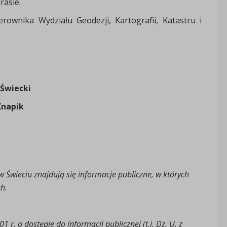
rasie.
ownika Wydziału Geodezji, Kartografii, Katastru i
 Świecki
Knapik
 Świeciu znajdują się informacje publiczne, w których
h.
 r. o dostępie do informacji publicznej (t.j. Dz. U. z