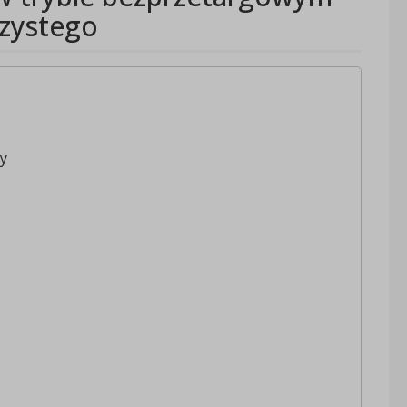
czystego
y