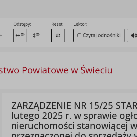
Odstępy:
Reset:
Lektor:
Czytaj odnośniki
+
Zmień odstęp między literami
Zmień interlinię i margines między paragrafami
Przywróć ustawienia domyślne
stwo Powiatowe w Świeciu
ZARZĄDZENIE NR 15/25 STAR
lutego 2025 r. w sprawie ogł
nieruchomości stanowiącej 
przeznaczonej do sprzedaży