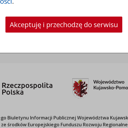
ości
.
tel.:
+48525683100
faks: +48525683102
e-mail:
sekretariat@csw.pl
Akceptuję i przechodzę do serwisu
skrytka ePUAP: /CSW/SkrytkaESP
strona www:
www.csw.pl
o Biuletynu Informacji Publicznej
Województwa Kujawsk
ana ze środków Europejskiego Funduszu Rozwoju Regional