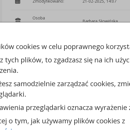
Zmodyfikowano:
21-02-2025, 14:07
Osoba
Barbara Słowińska
odpowiedzialna:
Podmiot
Starostwo
ików cookies w celu poprawnego korzysta
udostępniający:
Powiatowe w Świeciu
sz tych plików, to zgadzasz się na ich uży
Załączniki
zenia.
Rejestr zmian
żesz samodzielnie zarządzać cookies, zmi
glądarki.
awienia przeglądarki oznacza wyrażenie 
cej o tym, jak używamy plików cookies z
Kontakt: