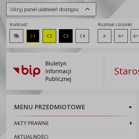
Ukryj panel ułatwień dostępu
Kontrast:
Rozmiar czcionki:
C1
C2
C3
C4
A
A+
A+
Zmień kontrast na domyślny
Biuletyn
Staro
Informacji
Publicznej
MENU PRZEDMIOTOWE
AKTY PRAWNE
AKTUALNOŚCI